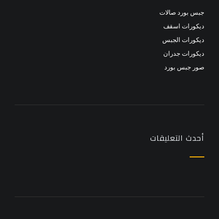
جبس بورد صالات
ديكورات اسقف
ديكورات الجبس
ديكورات جدران
صور جبس بورد
أحدث التعليقات