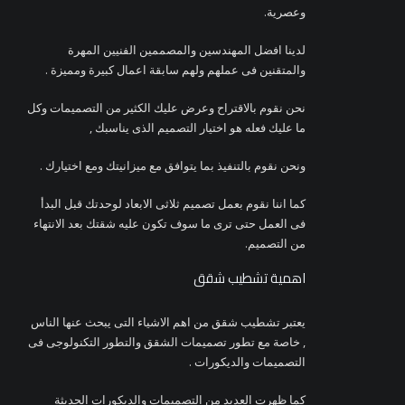
وعصرية.
لدينا افضل المهندسين والمصممين الفنيين المهرة
والمتقنين فى عملهم ولهم سابقة اعمال كبيرة ومميزة .
نحن نقوم بالاقتراح وعرض عليك الكثير من التصميمات وكل
ما عليك فعله هو اختيار التصميم الذى يناسبك ,
ونحن نقوم بالتنفيذ بما يتوافق مع ميزانيتك ومع اختيارك .
كما اننا نقوم بعمل تصميم ثلاثى الابعاد لوحدتك قبل البدأ
فى العمل حتى ترى ما سوف تكون عليه شقتك بعد الانتهاء
من التصميم.
اهمية تشطيب شقق
يعتبر تشطيب شقق من اهم الاشياء التى يبحث عنها الناس
, خاصة مع تطور تصميمات الشقق والتطور التكنولوجى فى
التصميمات والديكورات .
كما ظهرت العديد من التصميمات والديكورات الحديثة