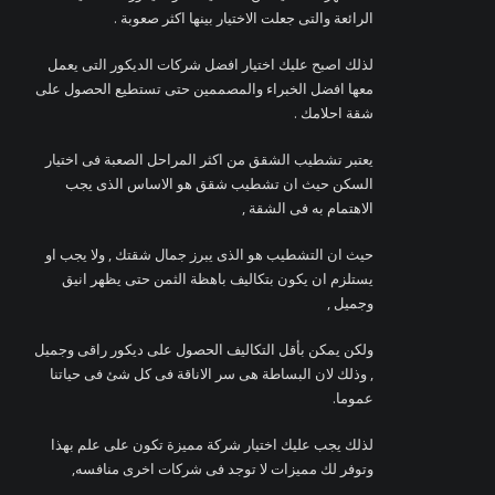
الرائعة والتى جعلت الاختيار بينها اكثر صعوبة .
لذلك اصبح عليك اختيار افضل شركات الديكور التى يعمل
معها افضل الخبراء والمصممين حتى تستطيع الحصول على
شقة احلامك .
يعتبر تشطيب الشقق من اكثر المراحل الصعبة فى اختيار
السكن حيث ان تشطيب شقق هو الاساس الذى يجب
الاهتمام به فى الشقة ,
حيث ان التشطيب هو الذى يبرز جمال شقتك , ولا يجب او
يستلزم ان يكون بتكاليف باهظة الثمن حتى يظهر انيق
وجميل ,
ولكن يمكن بأقل التكاليف الحصول على ديكور راقى وجميل
, وذلك لان البساطة هى سر الاناقة فى كل شئ فى حياتنا
عموما.
لذلك يجب عليك اختيار شركة مميزة تكون على علم بهذا
وتوفر لك مميزات لا توجد فى شركات اخرى منافسه,