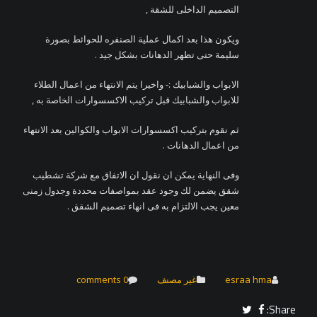
التصميم الداخلى للشقة ,
ويكون هذا بعد اكمال عملية الصنفره للحوائط بصورة
سليمة حتى تظهر الدهانات بشكل جيد .
الابواب والشبابيك :- واخيرا يتم الانتهاء من اعمال الطلاء
للابواب والشبابيك قبل تركيب الاكسسوارات الخاصة به ,
ثم نقوم بتركيب اكسسوارات الابواب والكوالين بعد الانتهاء
من اعمال الدهانات .
وفى النهاية يمكن ان نقول ان الاتفاق مع شركة تشطيب
شقق يضمن لك وجود عقد بمواصفات محددة وجدول زمنى
معين يجب الالتزام به فى انهاء تصميم الشقق .
esraa hma
غير مصنف
0 comments
Share: