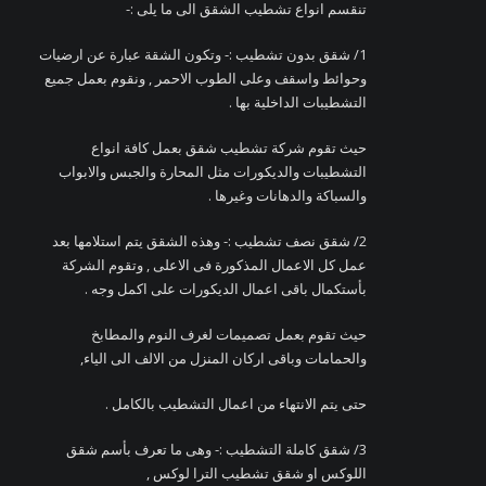
تنقسم انواع تشطيب الشقق الى ما يلى :-
1/ شقق بدون تشطيب :- وتكون الشقة عبارة عن ارضيات
وحوائط واسقف وعلى الطوب الاحمر , ونقوم بعمل جميع
التشطيبات الداخلية بها .
حيث تقوم شركة تشطيب شقق بعمل كافة انواع
التشطيبات والديكورات مثل المحارة والجبس والابواب
والسباكة والدهانات وغيرها .
2/ شقق نصف تشطيب :- وهذه الشقق يتم استلامها بعد
عمل كل الاعمال المذكورة فى الاعلى , وتقوم الشركة
بأستكمال باقى اعمال الديكورات على اكمل وجه .
حيث تقوم بعمل تصميمات لغرف النوم والمطابخ
والحمامات وباقى اركان المنزل من الالف الى الياء,
حتى يتم الانتهاء من اعمال التشطيب بالكامل .
3/ شقق كاملة التشطيب :- وهى ما تعرف بأسم شقق
اللوكس او شقق تشطيب الترا لوكس ,