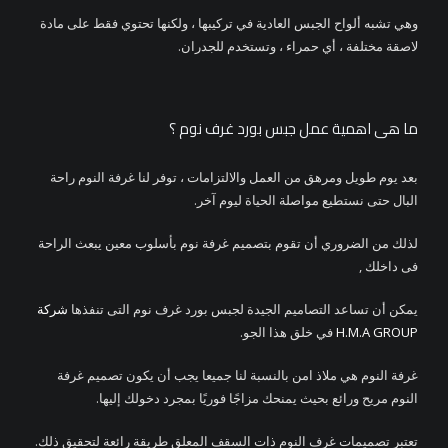
وهي تشبه ألواح الجبس العادية في تركيبها ، ولكنها تحتوي فقط على مادة
لاصقة مختلفة ، أي حمراء ، وتستخدم للجدران.
ما هى اهمية عمل جبس بورد غرف نوم ؟
بعد يوم طويل ومرهق من العمل والالتزامات ، توفر لنا غرفة النوم راحة
البال حتى نستطيع مواصلة الحياة ليوم آخر.
لذلك من الضروري أن تقوم بتصميم غرفة نوم بأسلوب معين يبعث الراحة
فى داخلك ,
يمكن أن تساعد التصاميم الجيدة لجبس بورد غرف نوم التى تنفذها
شركة
H.M.A GROUP
في خلق هذا الجو.
غرفة النوم هي ملاذ امن بالنسبة لنا جميعا يجب أن يكون تصميم غرفة
النوم مريح ورائع بحيث يمنحك مزاجًا فوريًا بمجرد دخولك إليها.
تعتبر تصميمات غرف النوم ذات السقف المعلق طريقة رائعة لتحقيق ذلك.