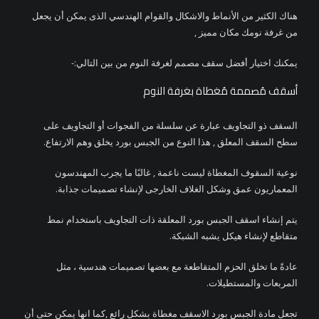
هناك الكثير من الأنماط والاشكال والقوام الهندسي الذى يمكن أن يجعل
من غرفة نومك مكان مميز ,
يمكنك اختيار أفضل سقف مصمم لغرفة النوم من بين التالي:-
أسقف مُصممة مُغطاة بغرفة النوم
السقف ذو التجاويف عبارة عن سلسلة من الفجوات أو التجاويف على
سطح السقف المعلق , هذا النوع من الجبس بورد يخلق وهم الارتفاع.
نوعية السقوف المغطاة ليست ناعمة , غالبًا ما يجرب المهندسون
المعماريون عمق وشكل الغلاف الخارجى لإنشاء تصميمات جذابة.
يتم إنشاء اسقف الجبس بورد المعلقة ذات التجاويف باستخدام نمط
متقاطع لإنشاء هيكل يشبه الشبكة.
عادةً ما تخلق الحزم المتقاطعة مع بعضها تصميمات هندسية ، مثل
المربعات والمستطيلات.
تجعل مادة الجبس بورد الاسقف مغطاة بشكل رائع ,كما انها يمكن حتى أن