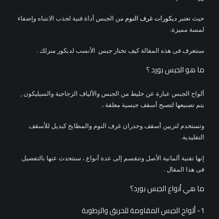
حيث تعتبر
ديكورات غرف النوم
من الجبس أداة فنية لجذب الانتباه وإضفاء
لمسة مميزة.
سنتعرف فى هذه المقالة كيف تختار جبس الأنسب لديكور منزلك .
ما هو الجبس بورد ؟
ألواح الجبس عبارة عن خليط من الجبس والألياف الزجاجية والسيليكون ,
يتم تصنيعها لتصبح أسقف جبسية معلقة ،
وتستخدم لتزيين أسقف وجدران غرف النوم والمطابخ كبديل للأسقف
التقليدية.
إنها تقنية ألمانية الأصل وتنقسم إلى عدة أنواع ، سنتحدث عنها بالتفصيل
فى هذا المقال .
ما هي أنواع الجبس بورد؟
1- ألواح الجبس المقاومة للحريق والرطوبة