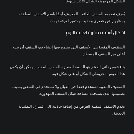
الشكل المربع هو الشكل الأكثر شيوعًا.
يُعرف تصميم السقف العائم ، المعروف أيضًا باسم الأسقف المعلقة ،
بمظهر رائع وعصرى وحديث ومتميز لغرفة نومك.
اشكال أسقف مقببة لغرفة النوم
السقوف المقببة هي الأسقف التي يسمح فيها إنشاء قبو للسقف أن يبدو
أعلى من السقف المسطح.
بناء قوس ذاتي الدعم هو السمة المميزة للسقف المقبب , يمكن أن يكون
هذا القوس مخروطي الشكل أو على شكل قبة.
السقوف المقببة تستخدم فقط فى الفيلل ولا تستخدم فى الشقق بسبب
تصميمها الذى يستخدم مساحة هيكل السقف المهدورة.
تخدم الأسقف المقببة الغرض من إضافة جاذبية الى المنازل التقليدية
الحديثة .