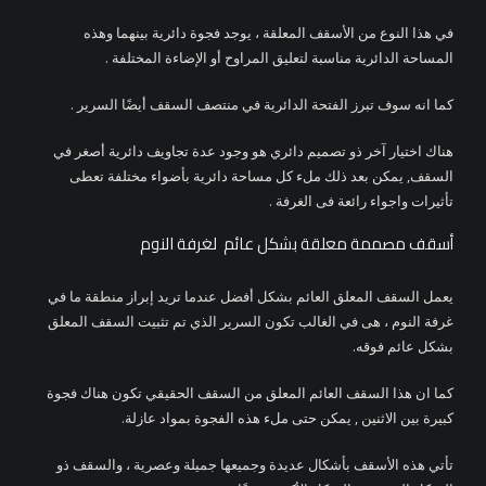
في هذا النوع من الأسقف المعلقة ، يوجد فجوة دائرية بينهما وهذه
المساحة الدائرية مناسبة لتعليق المراوح أو الإضاءة المختلفة .
كما انه سوف تبرز الفتحة الدائرية في منتصف السقف أيضًا السرير .
هناك اختيار آخر ذو تصميم دائري هو وجود عدة تجاويف دائرية أصغر في
السقف, يمكن بعد ذلك ملء كل مساحة دائرية بأضواء مختلفة تعطى
تأثيرات واجواء رائعة فى الغرفة .
أسقف مصممة معلقة بشكل عائم لغرفة النوم
يعمل السقف المعلق العائم بشكل أفضل عندما تريد إبراز منطقة ما في
غرفة النوم ، هى في الغالب تكون السرير الذي تم تثبيت السقف المعلق
بشكل عائم فوقه.
كما ان هذا السقف العائم المعلق من السقف الحقيقي تكون هناك فجوة
كبيرة بين الاثنين , يمكن حتى ملء هذه الفجوة بمواد عازلة.
تأتي هذه الأسقف بأشكال عديدة وجميعها جميلة وعصرية ، والسقف ذو