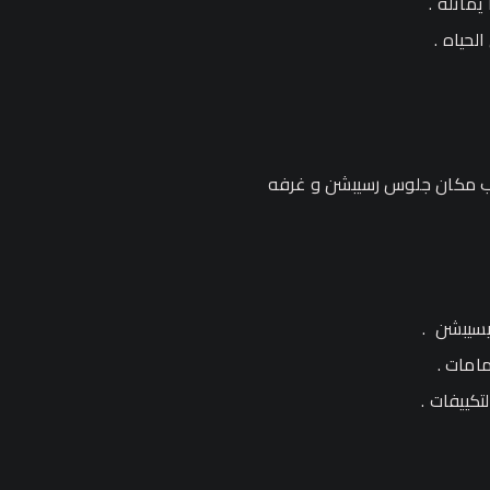
اثله .
حياه .
الى أقرب مكان جلوس رسيبشن و غرفه
يسيبشن .
امات .
كييفات .