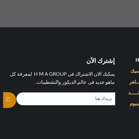
إشترك الآن
لاسيك
يمكنك الان الاشتراك فى H M A GROUP لمعرفة كل
ماهو جديد فى عالم الديكور والتشطيبات .
ـــلفر
ــــــد
تينيوم