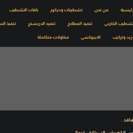
رئيسية
من نحن
تشطيبات وديكور
باقات التشطيب
تشطيب الخارجى
تنفيذ المطابخ
تنفيذ الدريسنج
تنفيذ الس
ريد وتركيب
الايبوكسى
مقاولات متكاملة
سيس الكهرباء – السباكة – اعمال