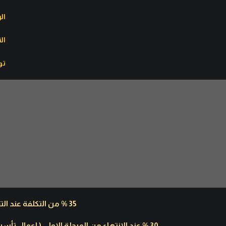
ال
ال
تو
35 % من التكلفة عند التعاقد .
30 % عند الانتهاء من المرحلة الاولى ( اعمال تأ