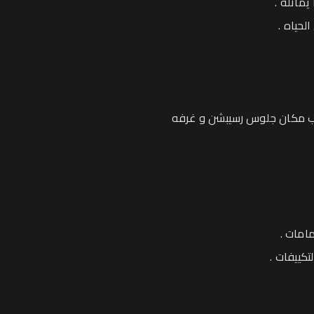
اثله .
حياه .
الى أقرب مكان جلوس رسيبشن و غرفه
امات .
كييفات .