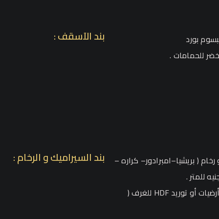
بند الآسقف :
بسوم بورد
خضر للحمامات .
بند السيراميك و الرخام :
رخام ( بريشيا–امبرادور– كراره –
توريد وتركيب سيراميك باقى الشقة حوائط وأرضيات أو توريد HDF للغرف (