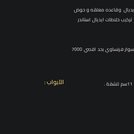
 جروهي أو ايديال وقاعده معلقه و حوض
لطقم الواحد تركيب خلاطات ايديال استاندر
تركيب بانيو شاسيه و تركيب كابينه شاور اكسسوار فرنساوي بحد اقصي 7000
الآبواب :