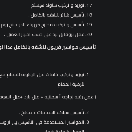
توريد و تركيب ساوند سيستم
تأسيس شاتر للشقه بالكامل .
تأسيس و تركيب مخارج كهرباء للدريسنج روم و 
عمل بروفايل ليد علي حسب اختيار العميل .
تأسيس مواسير فريون للشقه بالكامل عدا الوجهات to back
توريد وتركيب خامات عزل الرطوبة للحمام مع
لأرضية الحمام
( عمل رقبه زجاجه أ سمنتيه + عزل بارد +عزل انسومات + 
تأسيس سباكة الحمامات + مطبخ .
المواسير المستخدمة فى التأسيس بى ار وس
العميل شهادة ضمان .